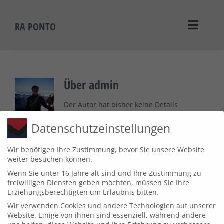
Zum
Inhalt
RA PONTO
Toggle
springen
Naviga
Home
Über
admin
Standorte
Der Autor hat bisher keine Details
angegeben.
Kontakt
Datenschutzeinstellungen
Bisher hat admin, 0 Blog Beiträge
geschrieben.
Wir benötigen Ihre Zustimmung, bevor Sie unsere Website
Impressum
weiter besuchen können.
Wenn Sie unter 16 Jahre alt sind und Ihre Zustimmung zu
freiwilligen Diensten geben möchten, müssen Sie Ihre
Erziehungsberechtigten um Erlaubnis bitten.
Wir verwenden Cookies und andere Technologien auf unserer
Website. Einige von ihnen sind essenziell, während andere